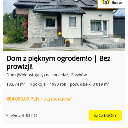
Dom z pięknym ogrodem!o | Bez
prowizji!
Dom (Wolnostojący) na sprzedaż, Grzybów
2
2
103,74 m
4 pokoje
1980 rok
pow. działki 3 019 m
884 000,00 PLN
/
2
8 521,30 PLN /m
SZCZEGÓŁY
Nr oferty: GH281156