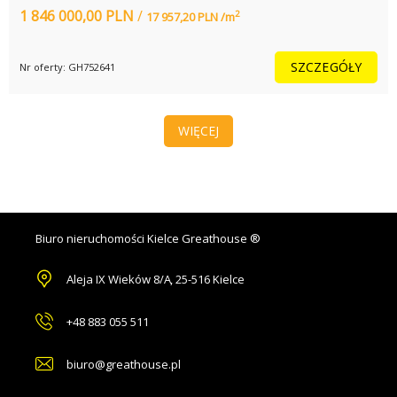
1 846 000,00 PLN
/
2
17 957,20 PLN /m
SZCZEGÓŁY
Nr oferty: GH752641
WIĘCEJ
Biuro nieruchomości Kielce Greathouse ®
Aleja IX Wieków 8/A
,
25-516 Kielce
+48 883 055 511
biuro@greathouse.pl