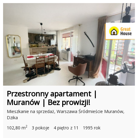
Przestronny apartament |
Muranów | Bez prowizji!
Mieszkanie na sprzedaż, Warszawa Śródmieście Muranów,
Dzika
2
102,80 m
3 pokoje
4 piętro z 11
1995 rok