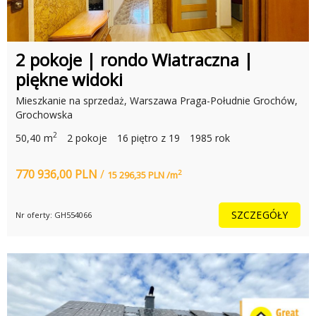
2 pokoje | rondo Wiatraczna |
piękne widoki
Mieszkanie na sprzedaż, Warszawa Praga-Południe Grochów,
Grochowska
2
50,40 m
2 pokoje
16 piętro z 19
1985 rok
770 936,00 PLN
/
2
15 296,35 PLN /m
SZCZEGÓŁY
Nr oferty: GH554066