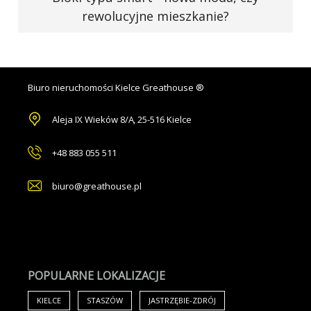
rewolucyjne mieszkanie?
Biuro nieruchomości Kielce Greathouse ®
Aleja IX Wieków 8/A
,
25-516 Kielce
+48 883 055 511
biuro@greathouse.pl
POPULARNE LOKALIZACJE
KIELCE
STASZÓW
JASTRZĘBIE-ZDRÓJ