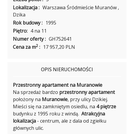
Lokalizacja :
Warszawa Śródmieście Muranów ,
Dzika
Rok budowy :
1995
Piętro:
4 na 11
Numer oferty :
GH752641
2
Cena za m
:
17 957,20 PLN
OPIS NIERUCHOMOŚCI
Przestronny apartament na Muranowie
Na sprzedaż bardzo
przestronny apartament
położony na
Muranowie
, przy ulicy Dzikiej.
Mieści się na zamkniętym osiedlu, na
4 piętrze
budynku z 1995 roku z windą.
Atrakcyjna
lokalizacja
- centrum, ale z dala od zgiełku
głównych ulic.