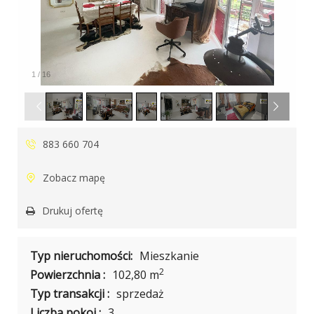
1
/
16
883 660 704
Zobacz mapę
Drukuj ofertę
Typ nieruchomości:
Mieszkanie
2
Powierzchnia :
102,80 m
Typ transakcji :
sprzedaż
Liczba pokoi :
3