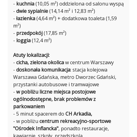
-
kuchnia
(10,05 m²) oddzielona od salonu wyspą
-
dwie sypialnie
(14,14 m² i 12,83 m²)
-
łazienka
(4,64 m²) + dodatkowa toaleta (1,59
m²)
-
przedpokój
(17,85 m²)
-
loggia
(12,4 m²)
Atuty lokalizacji:
-
cicha, zielona okolica
w centrum Warszawy
-
doskonała komunikacja
: stacja kolejowa
Warszawa Gdańska, metro Dworzec Gdański,
przystanki autobusowe i tramwajowe
-
w pobliżu liczne miejsca postojowe
ogólnodostępne, brak problemów z
parkowaniem
- 5 minut spacerem do
CH Arkadia,
- w pobliżu
centrum rekreacyjno-sportowe
"Ośrodek Inflancka"
, ponadto restauracje,
kawiarnie, szkoły, przedszkola,