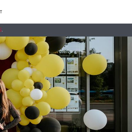
T
S
.