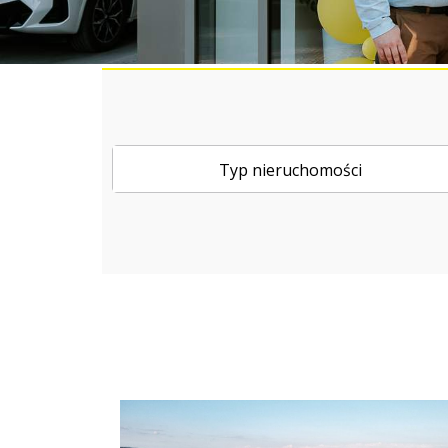
E
D
Y
T
A
B
R
Y
Typ nieruchomości
K
A
N
H
E
L
I
N
A
C
H
O
R
N
O