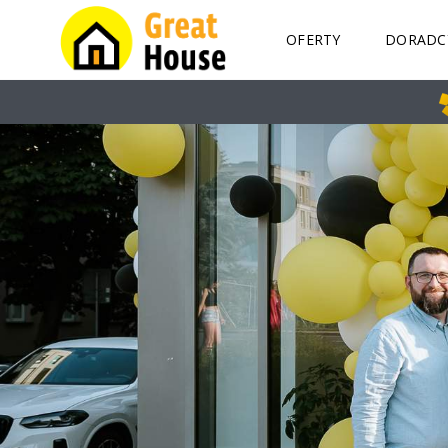
OFERTY
DORADC
K
I
E
L
C
E
M
A
R
I
U
S
Z
G
A
I
K