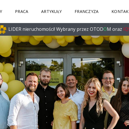
Y
PRACA
ARTYKUŁY
FRANCZYZA
KONTAK
LIDER nieruchomości!
Wybrany przez OTOD
O
M oraz
IQ
K
P
R
R
E
A
O
D
C
D
Y
U
D
T
J
Z
H
U
I
I
N
A
P
A
Ł
O
S
B
T
U
E
S
C
K
Z
O
N
-
Y
Z
-
D
C
R
O
Ó
W
J
A
R
T