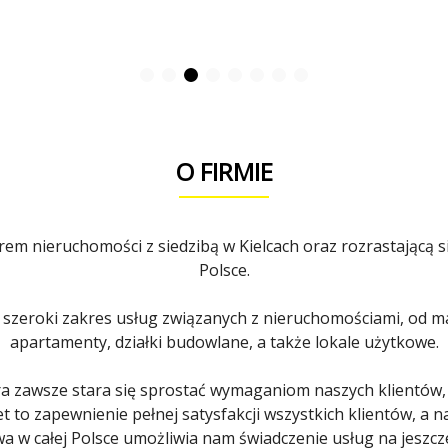
A
Y
B
N
P
I
R
K
A
S
A
O
N
O
A
D
S
D
:
O FIRMIE
Z
I
O
A
T
Ł
O
S
D
m nieruchomości z siedzibą w Kielcach oraz rozrastającą się
T
O
A
M
Polsce.
S
.
Z
P
Ó
L
 szeroki zakres usług związanych z nieruchomościami, od m
W
-
O
apartamenty, działki budowlane, a także lokale użytkowe.
T
O
D
 zawsze stara się sprostać wymaganiom naszych klientów,
O
O
M
t to zapewnienie pełnej satysfakcji wszystkich klientów, a n
D
W
D
wa w całej Polsce umożliwia nam świadczenie usług na jeszcze
Y
Z