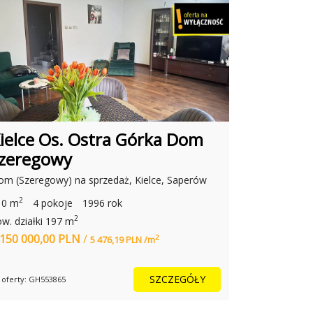
ielce Os. Ostra Górka Dom
Mieszka
zeregowy
DEWOŃSK
m (Szeregowy) na sprzedaż, Kielce, Saperów
Mieszkanie n
2
2
10 m
4 pokoje
1996 rok
52,20 m
2 
2
w. działki 197 m
 150 000,00 PLN
/
469 000,00
2
5 476,19 PLN /m
SZCZEGÓŁY
 oferty: GH553865
Nr oferty: GH87