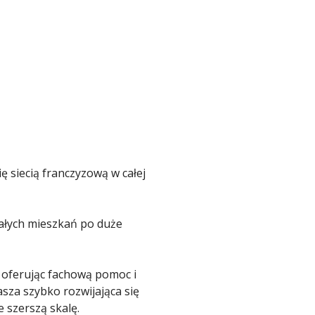
 siecią franczyzową w całej
ałych mieszkań po duże
 oferując fachową pomoc i
asza szybko rozwijająca się
 szerszą skalę.