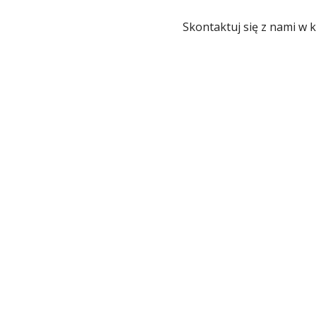
K
Skontaktuj się z nami w 
Ł
U
K
A
S
Z
K
U
T
Y
Ł
A
P
I
O
T
R
L
E
Ś
K