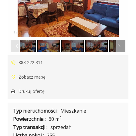
1
/
13
883 222 311
Zobacz mapę
Drukuj ofertę
Typ nieruchomości:
Mieszkanie
2
Powierzchnia :
60 m
Typ transakcji :
sprzedaż
Liczba pokoi :
255