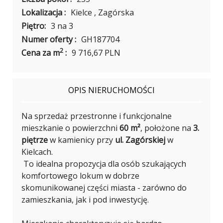
Lokalizacja :
Kielce , Zagórska
Piętro:
3 na 3
Numer oferty :
GH187704
2
Cena za m
:
9 716,67 PLN
OPIS NIERUCHOMOŚCI
Na sprzedaż przestronne i funkcjonalne
mieszkanie o powierzchni
60 m²
, położone na
3.
piętrze
w kamienicy przy
ul. Zagórskiej
w
Kielcach.
To idealna propozycja dla osób szukających
komfortowego lokum w dobrze
skomunikowanej części miasta - zarówno do
zamieszkania, jak i pod inwestycję.