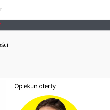
T
S
.
ści
Opiekun oferty