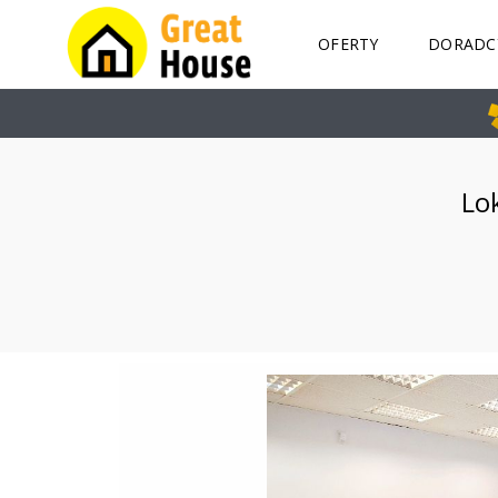
OFERTY
DORADC
K
I
E
L
Lo
C
E
M
A
R
I
U
S
Z
G
A
I
K