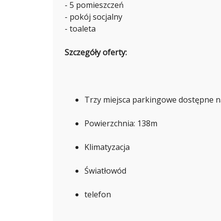
K
- 5 pomieszczeń
T
- pokój socjalny
O
R
- toaleta
I
A
J
Szczegóły oferty:
A
K
U
B
C
Z
Y
Trzy miejsca parkingowe dostępne n
K
Powierzchnia: 138m
K
Klimatyzacja
A
R
O
L
Światłowód
I
N
A
telefon
K
U
R
E