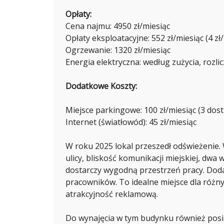
K
Opłaty:
Cena najmu: 4950 zł/miesiąc
Opłaty eksploatacyjne: 552 zł/miesiąc (4 zł
Ł
Ogrzewanie: 1320 zł/miesiąc
U
K
Energia elektryczna: według zużycia, rozli
A
S
Z
Dodatkowe Koszty:
K
U
T
Miejsce parkingowe: 100 zł/miesiąc (3 dos
Y
Ł
Internet (światłowód): 45 zł/miesiąc
A
W roku 2025 lokal przeszedł odświeżenie.
ulicy, bliskość komunikacji miejskiej, dwa
P
dostarczy wygodną przestrzeń pracy. Dod
I
O
pracowników. To idealne miejsce dla różny
T
atrakcyjność reklamową.
R
L
E
Ś
Do wynajęcia w tym budynku również posia
K