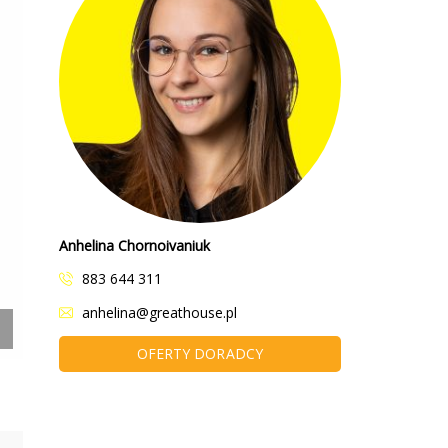
Anhelina Chornoivaniuk
883 644 311
anhelina@greathouse.pl
OFERTY DORADCY