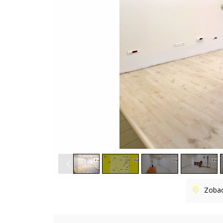
E
D
Y
T
A
B
R
Y
K
A
N
H
E
L
I
N
A
C
Zoba
H
O
R
N
O