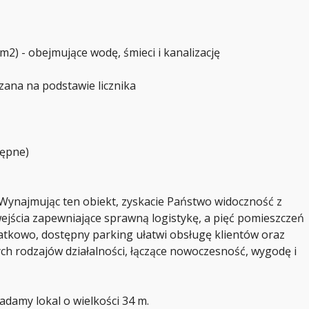
Ł
I
O
A
N
Ł
I
W
Ł
A
/m2) - obejmujące wodę, śmieci i kanalizację
L
R
I
S
D
Z
E
czana na podstawie licznika
A
R
W
Ó
A
W
:
N
A
tępne)
J
L
E
P
S
Z
 Wynajmując ten obiekt, zyskacie Państwo widoczność z
Y
 wejścia zapewniające sprawną logistykę, a pięć pomieszczeń
C
H
atkowo, dostępny parking ułatwi obsługę klientów oraz
A
G
ch rodzajów działalności, łączące nowoczesność, wygodę i
E
N
T
Ó
W
damy lokal o wielkości 34 m.
N