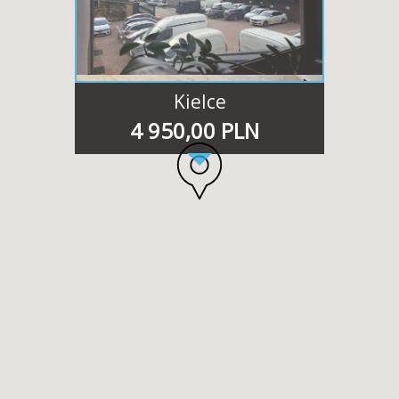
A
M
O
D
A
,
C
Kielce
Z
Y
R
4 950,00 PLN
E
W
O
L
U
C
Y
J
N
E
M
I
E
S
Z
K
A
N
I
E
?