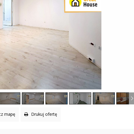
O
W
O
I
D
E
D
D
Z
Z
I
I
A
E
Ł
Ć
E
?
L
B
W
L
I
Ą
R
G
T
U
A
L
N
O
Y
D
S
D
P
Z
A
I
C
A
E
Ł
R
K
cz mapę
Drukuj ofertę
O
C
Ń
E
S
N
K
Y
I