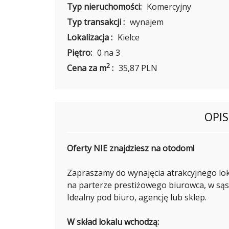
I
Typ nieruchomości:
Komercyjny
V
A
Typ transakcji :
wynajem
N
I
Lokalizacja :
Kielce
U
K
Piętro:
0 na 3
2
Cena za m
:
35,87 PLN
J
O
A
N
OPI
N
A
G
Ó
R
Oferty NIE znajdziesz na otodom!
N
I
A
Zapraszamy do wynajęcia atrakcyjnego lokal
K
na parterze prestiżowego biurowca, w sąs
Idealny pod biuro, agencję lub sklep.
W
W skład lokalu wchodzą:
I