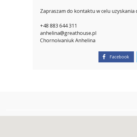
I
E
Zapraszam do kontaktu w celu uzyskania d
W
I
C
Z
+48 883 644 311
anhelina@greathouse.pl
E
L
Chornoivaniuk Anhelina
B
L
Ą
G
Facebook
A
N
G
E
L
I
K
A
H
A
N
O
W