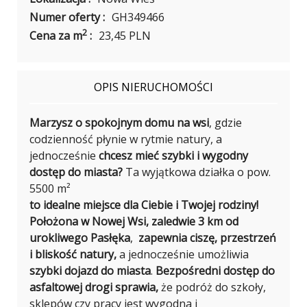
Numer oferty :
GH349466
2
Cena za m
:
23,45 PLN
OPIS NIERUCHOMOŚCI
Marzysz o spokojnym domu na wsi
, gdzie
codzienność płynie w rytmie natury, a
jednocześnie
chcesz mieć szybki i wygodny
dostęp do miasta?
Ta wyjątkowa działka o pow.
5500 m²
to idealne miejsce dla Ciebie i Twojej rodziny!
Położona w Nowej Wsi, zaledwie 3 km od
urokliwego Pasłęka
,
zapewnia ciszę, przestrzeń
i bliskość natury,
a jednocześnie umożliwia
szybki dojazd do miasta
.
Bezpośredni dostęp do
asfaltowej drogi sprawia,
że podróż do szkoły,
sklepów czy pracy jest wygodna i