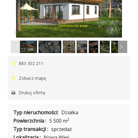
1
/
23
883 302 211
Zobacz mapę
Drukuj ofertę
Typ nieruchomości:
Działka
2
Powierzchnia :
5 500 m
Typ transakcji :
sprzedaż
Lokalizacja :
Nowa Wieś