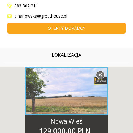
883 302 211
a.hanowska@greathouse.pl
OFERTY DORADCY
LOKALIZACJA
Nowa Wieś
129 000,00 PLN