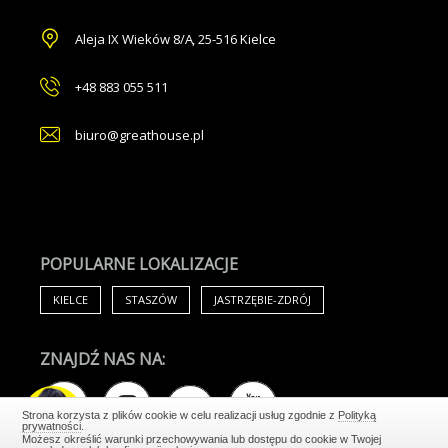
Aleja IX Wieków 8/A
,
25-516 Kielce
+48 883 055 511
biuro@greathouse.pl
POPULARNE LOKALIZACJE
KIELCE
STASZÓW
JASTRZĘBIE-ZDRÓJ
ZNAJDŹ NAS NA:
Strona korzysta z plików cookie w celu realizacji usług zgodnie z
Polityką
prywatności
.
129 000,00 PLN
Możesz określić warunki przechowywania lub dostępu do cookie w Twojej