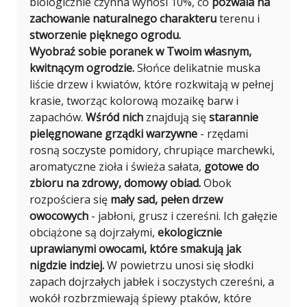
biologicznie czynna wynosi 10%, co
pozwala na
zachowanie naturalnego charakteru
terenu i
stworzenie pięknego ogrodu.
Wyobraź sobie poranek w Twoim własnym,
kwitnącym ogrodzie.
Słońce delikatnie muska
liście drzew i kwiatów, które rozkwitają w pełnej
krasie, tworząc kolorową mozaikę barw i
zapachów.
Wśród nich
znajdują się
starannie
pielęgnowane grządki warzywne
- rzędami
rosną soczyste pomidory, chrupiące marchewki,
aromatyczne zioła i świeża sałata,
gotowe do
zbioru na zdrowy, domowy obiad.
Obok
rozpościera się
mały sad, pełen drzew
owocowych
- jabłoni, grusz i czereśni. Ich gałęzie
obciążone są dojrzałymi,
ekologicznie
uprawianymi owocami, które smakują jak
nigdzie indziej.
W powietrzu unosi się słodki
zapach dojrzałych jabłek i soczystych czereśni, a
wokół rozbrzmiewają śpiewy ptaków, które