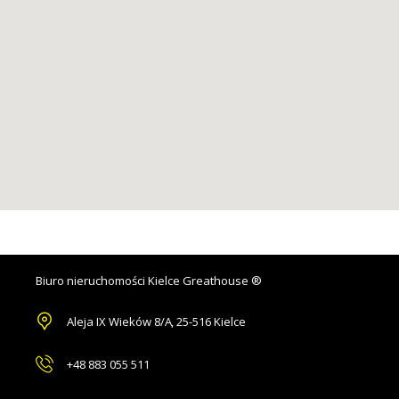
Biuro nieruchomości Kielce Greathouse ®
Aleja IX Wieków 8/A
,
25-516 Kielce
+48 883 055 511