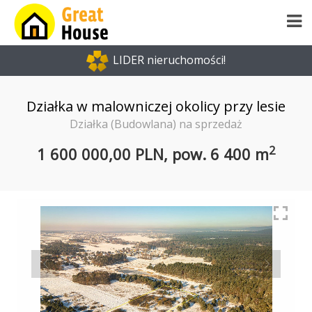
LIDER nieruchomości!
Działka w malowniczej okolicy przy lesie
Działka (Budowlana) na sprzedaż
2
1 600 000,00 PLN,
pow.
6 400 m