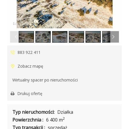
1
/
11
883 922 411
Zobacz mapę
Wirtualny spacer po nieruchomości
Drukuj ofertę
Typ nieruchomości:
Działka
2
Powierzchnia :
6 400 m
Typ transakcji :
sprzedaż