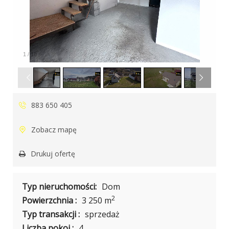
1
/
18
883 650 405
Zobacz mapę
Drukuj ofertę
Typ nieruchomości:
Dom
2
Powierzchnia :
3 250 m
Typ transakcji :
sprzedaż
Liczba pokoi :
4