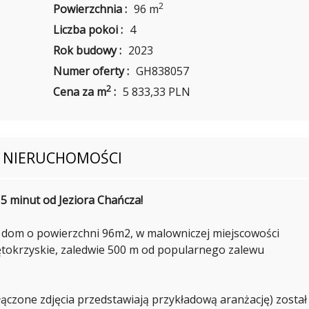
N
2
Powierzchnia :
96 m
E
I
E
Liczba pokoi :
4
R
U
Rok budowy :
2023
C
H
O
Numer oferty :
GH838057
O
D
M
D
2
Cena za m
:
5 833,33 PLN
O
Z
Ś
I
C
A
I
Ł
W
P
K
O
I
S NIERUCHOMOŚCI
Z
E
N
L
A
C
Ń
A
 minut od Jeziora Chańcza!
C
H
,
dom o powierzchni 96m2, w malowniczej miejscowości
A
O
P
D
tokrzyskie, zaledwie 500 m od popularnego zalewu
A
D
N
Z
D
I
E
A
M
Ł
ączone zdjęcia przedstawiają przykładową aranżację) został
I
R