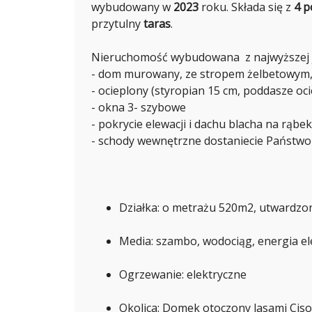
K
wybudowany w
2023
roku. Składa się z
4 p
T
przytulny
taras
.
O
R
I
A
Nieruchomość wybudowana z najwyższej j
J
- dom murowany, ze stropem żelbetowym
A
K
- ocieplony (styropian 15 cm, poddasze oc
U
B
- okna 3- szybowe
C
- pokrycie elewacji i dachu blacha na rąbek
Z
Y
- schody wewnętrzne dostaniecie Państwo w
K
K
Działka: o metrażu 520m2, utwardzo
A
R
O
L
Media: szambo, wodociąg, energia el
I
N
A
Ogrzewanie: elektryczne
K
U
R
Okolica: Domek otoczony lasami Cis
E