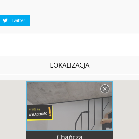
I
E
R
U
Twitter
C
H
O
M
O
Ś
C
I
B
LOKALIZACJA
L
O
K
I
T
Y
P
U
S
M
A
R
T
-
N
O
Chańcza
W