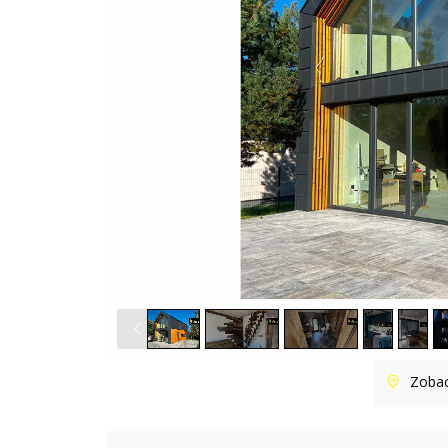
E
D
Y
T
A
B
R
Y
K
A
N
H
E
L
I
N
A
C
Zoba
H
O
R
N
O