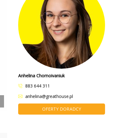
Anhelina Chornoivaniuk
883 644 311
anhelina@greathouse.pl
OFERTY DORADCY