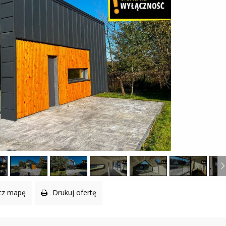
O
W
O
I
D
E
D
D
Z
Z
I
I
A
E
Ł
Ć
E
?
L
B
W
L
I
Ą
R
G
T
U
A
L
N
O
Y
D
S
D
P
Z
A
I
C
A
E
Ł
R
K
cz mapę
Drukuj ofertę
O
C
Ń
E
S
N
K
Y
I