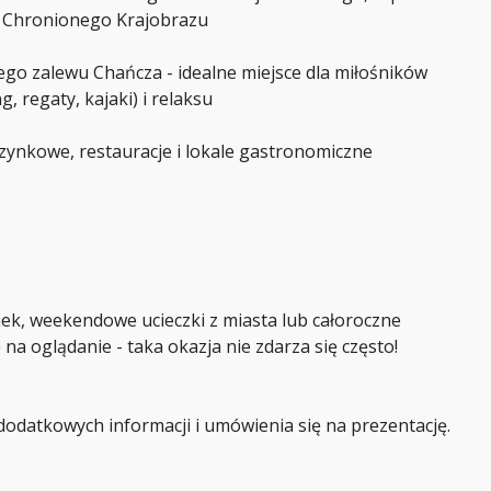
Ł
I
 Chronionego Krajobrazu
O
A
N
Ł
I
W
Ł
go zalewu Chańcza - idealne miejsce dla miłośników
A
L
R
 regaty, kajaki) i relaksu
I
S
D
Z
E
A
R
czynkowe, restauracje i lokale gastronomiczne
W
Ó
A
W
:
N
A
J
L
E
P
S
Z
ek, weekendowe ucieczki z miasta lub całoroczne
Y
na oglądanie - taka okazja nie zdarza się często!
C
H
A
G
E
odatkowych informacji i umówienia się na prezentację.
N
T
Ó
W
N