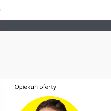
T
S
.
Opiekun oferty