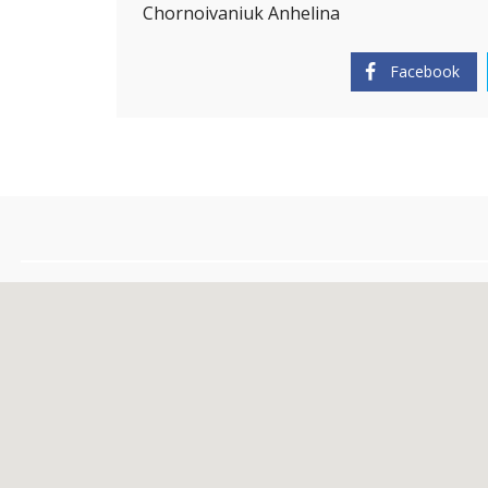
I
Chornoivaniuk Anhelina
E
W
I
Facebook
C
Z
E
L
B
L
Ą
G
A
N
G
E
L
I
K
A
H
A
N
O
W