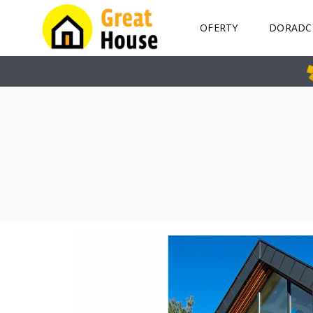
OFERTY
DORADC
K
I
E
L
C
E
M
A
R
I
U
S
Z
G
A
I
K