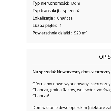
I
Typ nieruchomości:
Dom
V
A
Typ transakcji :
sprzedaż
N
I
Lokalizacja :
Chańcza
U
K
Liczba pięter:
1
2
Powierzchnia działki :
520 m
J
O
A
N
OPI
N
A
G
Ó
R
Na sprzedaż Nowoczesny dom całoroczny 5
N
I
A
Oferujemy nowo wybudowany, całoroczny 
K
Chańcza, gmina Raków, województwo świę
Chańcza!
W
Dom w stanie deweloperskim (niektóre zał
I