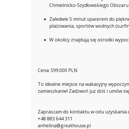
K
Chmielnicko-Szydłowskiego Obszaru
Zaledwie 5 minut spacerem do piękne
plażowania, sportów wodnych (surfing,
Ł
U
K
A
W okolicy znajdują się ośrodki wypo
S
Z
K
U
T
Y
Ł
Cena: 599.000 PLN
A
To idealne miejsce na wakacyjny wypoczyn
zamieszkanie! Zadzwoń już dziś i umów się 
P
I
O
T
Zapraszam do kontaktu w celu uzyskania d
R
L
+48 883 644 311
E
Ś
anhelina@greathouse.pl
K