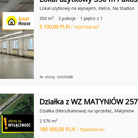
Lokal użytkowy na wynajem, Kielce, Na Stadion
2
350 m
3 pokoje
1 piętro z 1
5 100,00 PLN
/
2
14,57 PLN /m
Nr oferty: GH510288
Działka z WZ MATYNIÓW 25
Działka (Mieszkaniowa) na sprzedaż, Matyniów
2
2 570 m
180 000,00 PLN
/
2
70,04 PLN /m