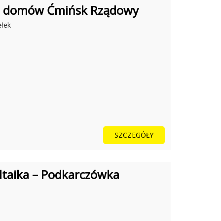
le domów Ćmińsk Rządowy
ełek
SZCZEGÓŁY
ltaika – Podkarczówka