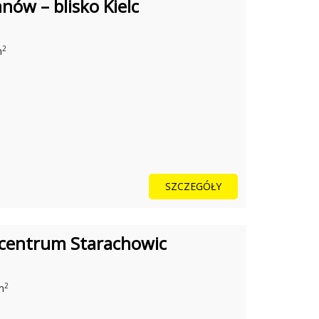
ów – blisko Kielc
2
m
SZCZEGÓŁY
centrum Starachowic
2
m