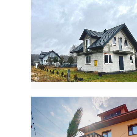
K
Ł
U
K
A
S
Z
K
U
T
Y
Ł
A
P
I
O
T
R
L
E
Ś
K