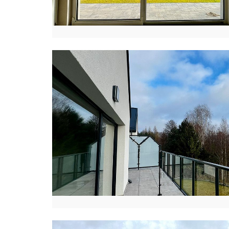
K
T
O
R
I
A
J
A
K
U
B
C
Z
Y
K
K
A
R
O
L
I
N
A
K
U
R
E