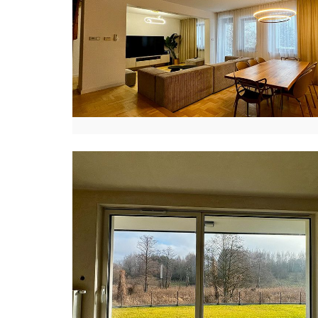
I
V
A
N
I
U
K
J
O
A
N
N
A
G
Ó
R
N
I
A
K
W
I