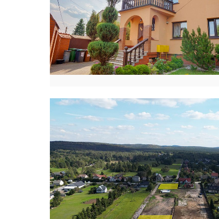
I
E
W
I
C
Z
E
L
B
L
Ą
G
A
N
G
E
L
I
K
A
H
A
N
O
W