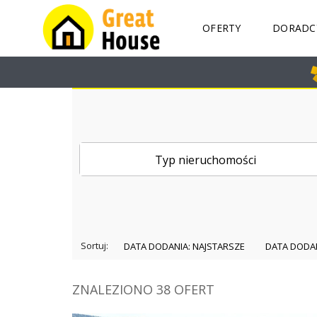
OFERTY
DORADC
K
I
E
L
C
E
Typ nieruchomości
M
A
R
I
U
Sortuj:
DATA DODANIA: NAJSTARSZE
S
Z
G
A
ZNALEZIONO 38 OFERT
I
K