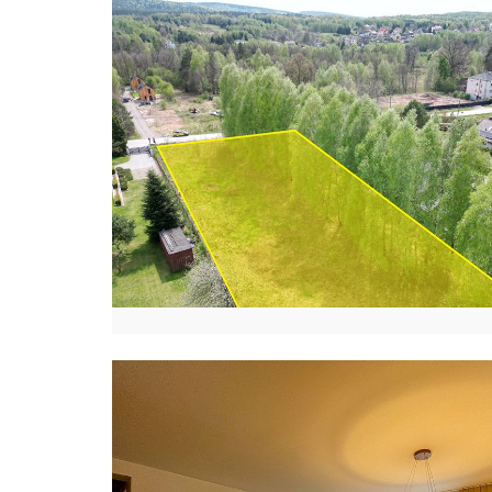
E
D
Y
T
A
B
R
Y
K
A
N
H
E
L
I
N
A
C
H
O
R
N
O