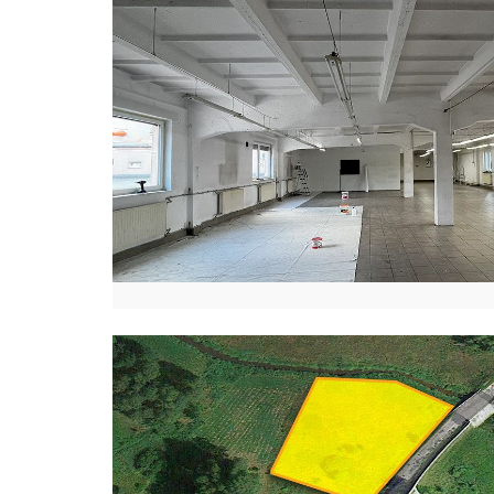
O
Z
N
A
Ń
K
I
N
G
A
L
E
G
O
C
K
A
J
U
L
I
A