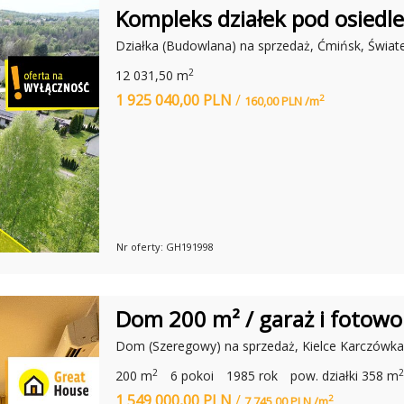
O
Kompleks działek pod osied
W
O
I
D
Działka (Budowlana) na sprzedaż, Ćmińsk, Świat
E
D
D
Z
Z
2
12 031,50 m
I
I
A
E
1 925 040,00 PLN
/
2
160,00 PLN /m
Ł
Ć
E
?
L
B
W
L
I
Ą
R
G
T
U
A
L
N
Nr oferty: GH191998
O
Y
D
S
D
P
Z
A
I
C
Dom 200 m² / garaż i fotowo
A
E
Ł
R
K
Dom (Szeregowy) na sprzedaż, Kielce Karczówka
O
C
Ń
E
2
2
200 m
6 pokoi
1985 rok
pow. działki 358 m
S
N
K
1 549 000,00 PLN
/
Y
2
7 745,00 PLN /m
I