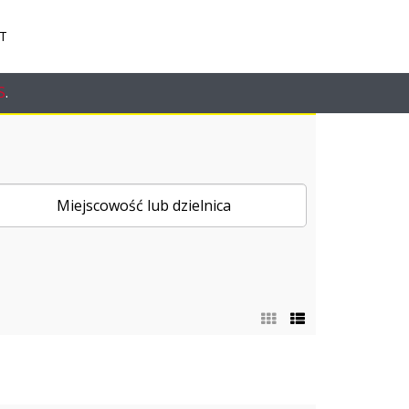
T
S
.