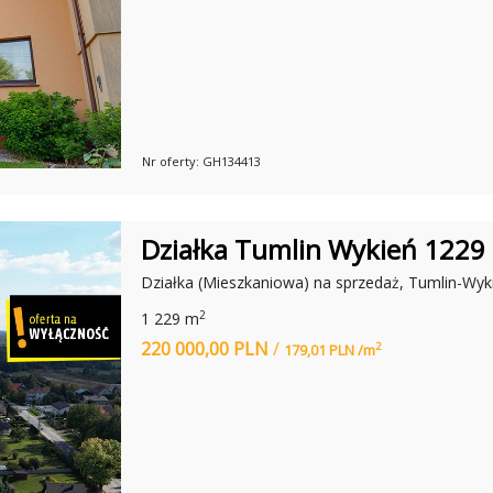
I
E
R
U
C
H
O
M
O
Ś
Nr oferty: GH134413
C
I
B
L
Działka Tumlin Wykień 1229
O
K
Działka (Mieszkaniowa) na sprzedaż, Tumlin-Wyk
I
T
Y
2
1 229 m
P
220 000,00 PLN
/
U
2
179,01 PLN /m
S
M
A
R
T
-
N
O
W