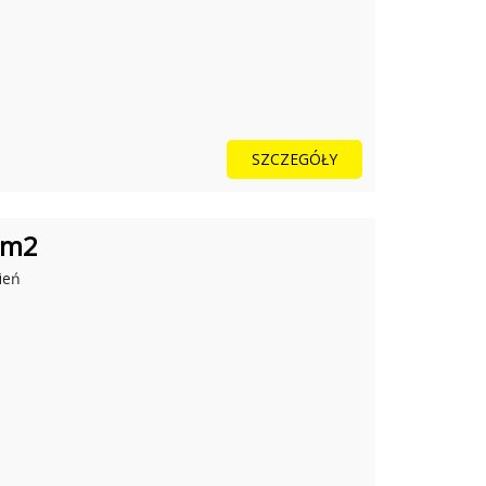
SZCZEGÓŁY
 m2
ień