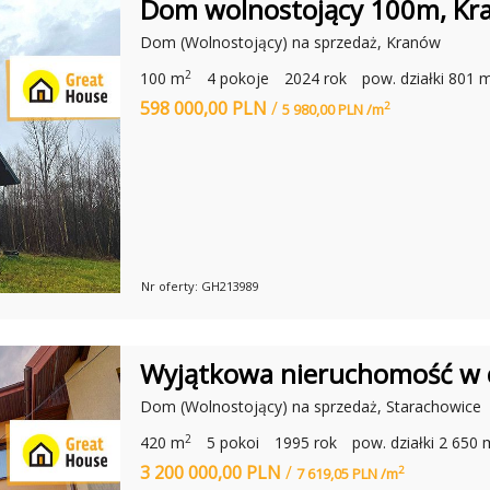
Dom wolnostojący 100m, Kran
Ł
I
O
A
N
Dom (Wolnostojący) na sprzedaż, Kranów
Ł
I
W
Ł
2
100 m
4 pokoje
2024 rok
pow. działki 801 
A
L
R
I
598 000,00 PLN
/
2
S
5 980,00 PLN /m
D
Z
E
A
R
W
Ó
A
W
:
N
A
J
L
E
P
Nr oferty: GH213989
S
Z
Y
C
H
Wyjątkowa nieruchomość w 
A
G
Dom (Wolnostojący) na sprzedaż, Starachowice
E
N
2
T
420 m
5 pokoi
1995 rok
pow. działki 2 650 
Ó
3 200 000,00 PLN
/
2
W
7 619,05 PLN /m
N