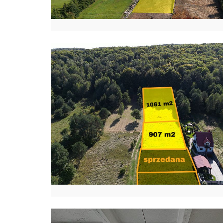
S
K
A
K
O
Ń
S
K
I
E
A
N
E
T
A
K
R
A
K
O
W
I
A
K
P