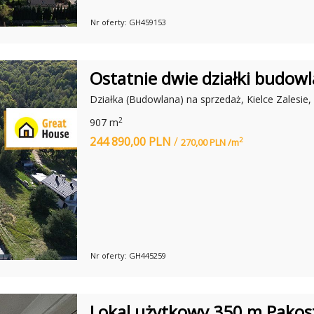
A
M
Nr oferty: GH459153
O
D
A
,
C
Ostatnie dwie działki budowl
Z
Y
R
Działka (Budowlana) na sprzedaż, Kielce Zalesie
E
W
2
907 m
O
L
244 890,00 PLN
/
2
270,00 PLN /m
U
C
Y
J
N
E
M
I
E
S
Z
Nr oferty: GH445259
K
A
N
I
E
Lokal użytkowy 350 m Pakos
?