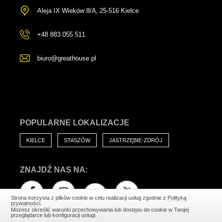
Aleja IX Wieków 8/A
,
25-516 Kielce
+48 883 055 511
biuro@greathouse.pl
POPULARNE LOKALIZACJE
KIELCE
STASZÓW
JASTRZĘBIE-ZDRÓJ
ZNAJDŹ NAS NA:
Strona korzysta z plików cookie w celu realizacji usług zgodnie z
Polityką
prywatności
.
Możesz określić warunki przechowywania lub dostępu do cookie w Twojej
przeglądarce lub konfiguracji usługi.