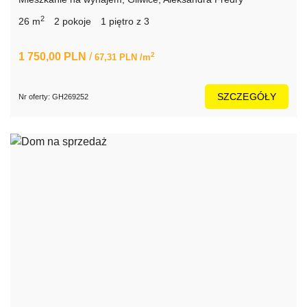
2
26 m
2 pokoje
1 piętro z 3
1 750,00 PLN
/
2
67,31 PLN /m
SZCZEGÓŁY
Nr oferty: GH269252