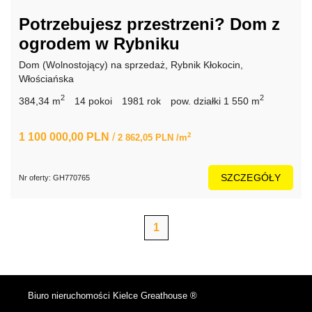
Potrzebujesz przestrzeni? Dom z
ogrodem w Rybniku
Dom (Wolnostojący) na sprzedaż, Rybnik Kłokocin,
Włościańska
2
2
384,34 m
14 pokoi
1981 rok
pow. działki 1 550 m
1 100 000,00 PLN
/
2
2 862,05 PLN /m
SZCZEGÓŁY
Nr oferty: GH770765
1
Biuro nieruchomości Kielce Greathouse ®