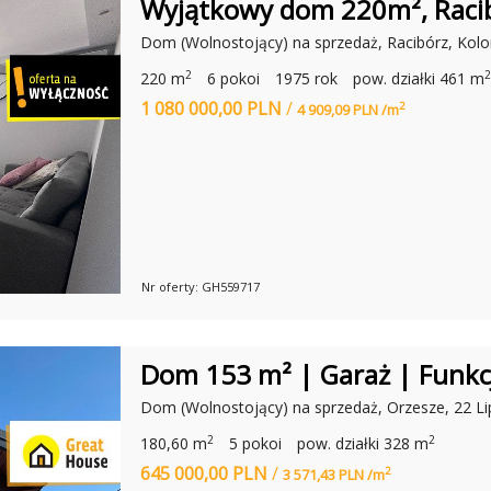
Wyjątkowy dom 220m², Racibó
Ł
I
O
A
N
Dom (Wolnostojący) na sprzedaż, Racibórz, Kolo
Ł
I
W
Ł
2
2
220 m
6 pokoi
1975 rok
pow. działki 461 m
A
L
R
I
1 080 000,00 PLN
/
2
S
4 909,09 PLN /m
D
Z
E
A
R
W
Ó
A
W
:
N
A
J
L
E
P
Nr oferty: GH559717
S
Z
Y
C
H
Dom 153 m² | Garaż | Funkc
A
G
Dom (Wolnostojący) na sprzedaż, Orzesze, 22 Li
E
N
2
2
T
180,60 m
5 pokoi
pow. działki 328 m
Ó
645 000,00 PLN
/
2
W
3 571,43 PLN /m
N