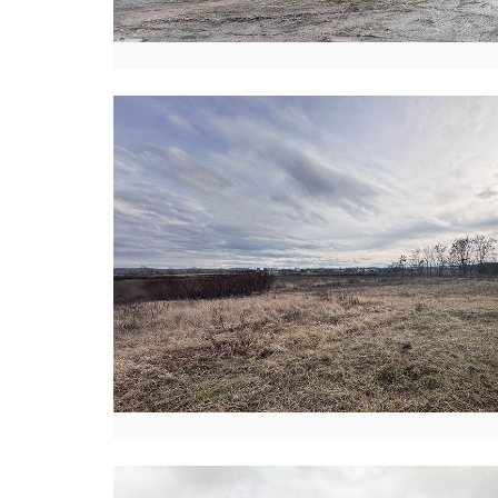
S
K
A
K
O
Ń
S
K
I
E
A
N
E
T
A
K
R
A
K
O
W
I
A
K
P