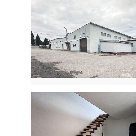
O
Z
N
A
Ń
K
I
N
G
A
L
E
G
O
C
K
A
J
U
L
I
A