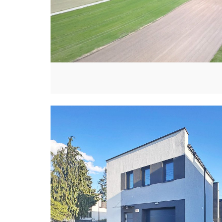
I
V
A
N
I
U
K
J
O
A
N
N
A
G
Ó
R
N
I
A
K
W
I