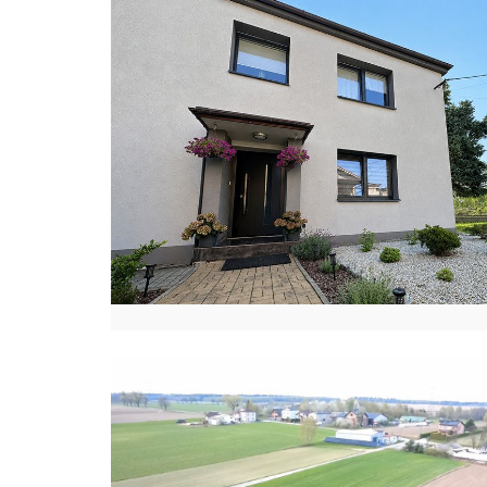
E
D
Y
T
A
B
R
Y
K
A
N
H
E
L
I
N
A
C
H
O
R
N
O