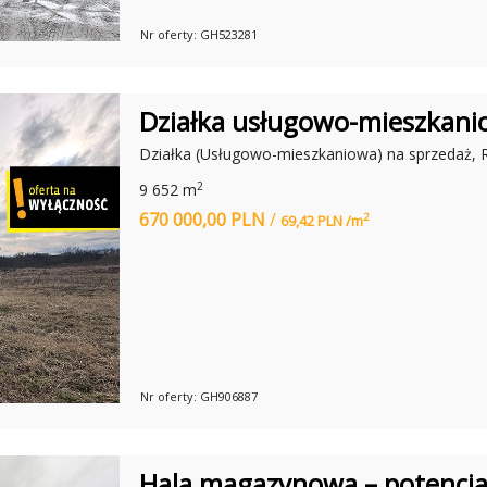
A
M
Nr oferty: GH523281
O
D
A
,
C
Działka usługowo-mieszkani
Z
Y
R
Działka (Usługowo-mieszkaniowa) na sprzedaż, 
E
W
2
9 652 m
O
L
670 000,00 PLN
/
2
69,42 PLN /m
U
C
Y
J
N
E
M
I
E
S
Z
Nr oferty: GH906887
K
A
N
I
E
Hala magazynowa – potencjał
?