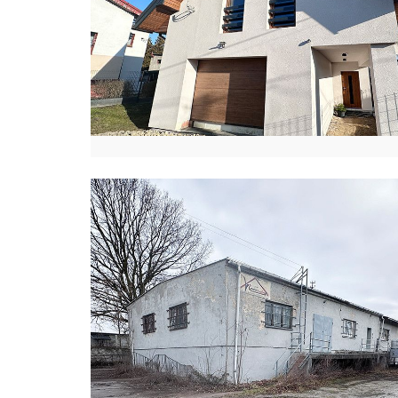
I
E
W
I
C
Z
E
L
B
L
Ą
G
A
N
G
E
L
I
K
A
H
A
N
O
W