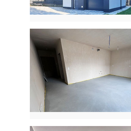
K
T
O
R
I
A
J
A
K
U
B
C
Z
Y
K
K
A
R
O
L
I
N
A
K
U
R
E