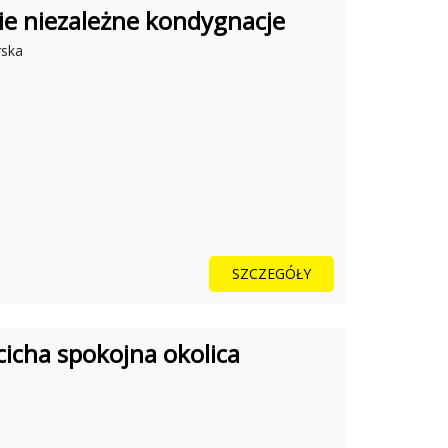
e niezależne kondygnacje
rska
SZCZEGÓŁY
cicha spokojna okolica