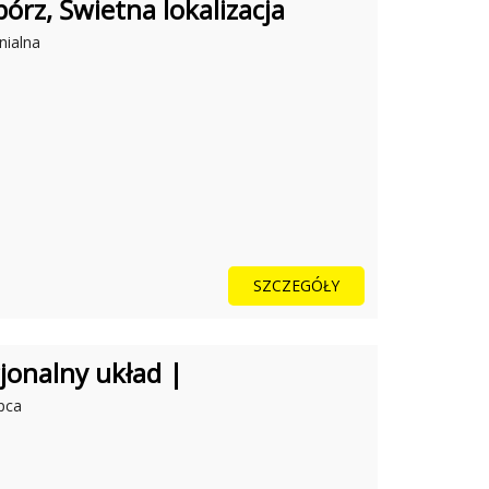
rz, Świetna lokalizacja
nialna
SZCZEGÓŁY
jonalny układ |
pca