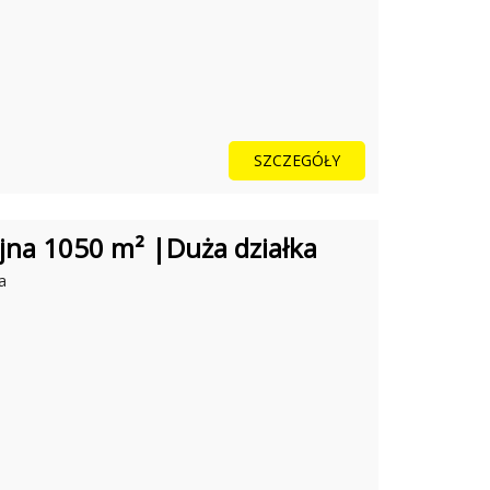
SZCZEGÓŁY
na 1050 m² |Duża działka
a