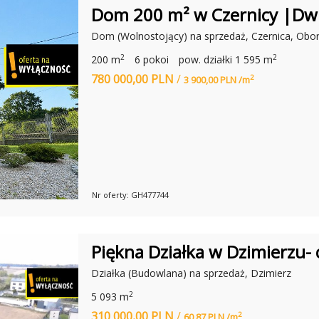
O
Dom 200 m² w Czernicy |Dwi
W
O
I
D
Dom (Wolnostojący) na sprzedaż, Czernica, Obo
E
D
D
Z
Z
2
2
200 m
6 pokoi
pow. działki 1 595 m
I
I
A
E
780 000,00 PLN
/
2
3 900,00 PLN /m
Ł
Ć
E
?
L
B
W
L
I
Ą
R
G
T
U
A
L
N
Nr oferty: GH477744
O
Y
D
S
D
P
Z
A
I
C
Piękna Działka w Dzimierzu- 
A
E
Ł
R
K
Działka (Budowlana) na sprzedaż, Dzimierz
O
C
Ń
E
2
5 093 m
S
N
K
310 000,00 PLN
/
Y
2
60,87 PLN /m
I