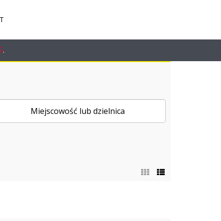
T
S
.