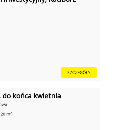
SZCZEGÓŁY
. do końca kwietnia
kowa
2
0,20 m