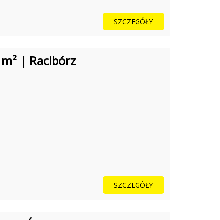
SZCZEGÓŁY
m² | Racibórz
SZCZEGÓŁY