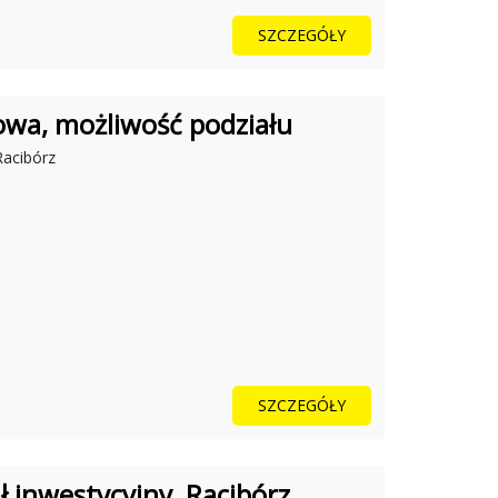
SZCZEGÓŁY
owa, możliwość podziału
Racibórz
SZCZEGÓŁY
 inwestycyjny, Racibórz