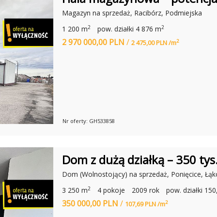
Magazyn na sprzedaż, Racibórz, Podmiejska
2
2
1 200 m
pow. działki 4 876 m
2 970 000,00 PLN
/
2
2 475,00 PLN /m
Nr oferty: GH533858
Dom z dużą działką – 350 tys
Dom (Wolnostojący) na sprzedaż, Ponięcice, Łą
2
3 250 m
4 pokoje
2009 rok
pow. działki 15
350 000,00 PLN
/
2
107,69 PLN /m