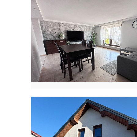
K
Ł
U
K
A
S
Z
K
U
T
Y
Ł
A
P
I
O
T
R
L
E
Ś
K