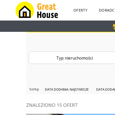
OFERTY
DORADC
K
I
E
L
C
E
Typ nieruchomości
M
A
R
I
U
Sortuj:
DATA DODANIA: NAJSTARSZE
S
Z
G
A
ZNALEZIONO 15 OFERT
I
K