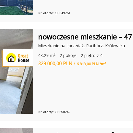
A
Y
B
N
P
Nr oferty: GH519261
I
R
K
A
S
A
O
nowoczesne mieszkanie – 47 
N
O
A
D
S
Mieszkanie na sprzedaż, Racibórz, Królewska
D
:
Z
2
48,29 m
2 pokoje
2 piętro z 4
I
O
A
T
329 000,00 PLN
/
2
6 813,00 PLN /m
Ł
O
S
D
T
O
A
M
S
.
Z
P
Ó
L
W
-
O
T
O
Nr oferty: GH590242
D
O
O
M
D
W
D
Y
Z