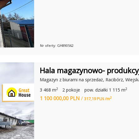
I
E
R
U
C
H
O
M
O
Ś
Nr oferty: GH890562
C
I
B
L
Hala magazynowo- produkcyj
O
K
Magazyn z biurami na sprzedaż, Racibórz, Wiejsk
I
T
Y
2
2
3 468 m
2 pokoje
pow. działki 1 115 m
P
1 100 000,00 PLN
/
U
2
317,19 PLN /m
S
M
A
R
T
-
N
O
W